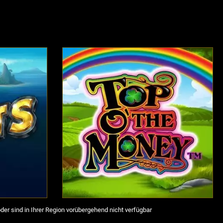
er sind in Ihrer Region vorübergehend nicht verfügbar