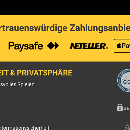
rtrauenswürdige Zahlungsanbie
IT & PRIVATSPHÄRE
volles Spielen
Informationssicherheit