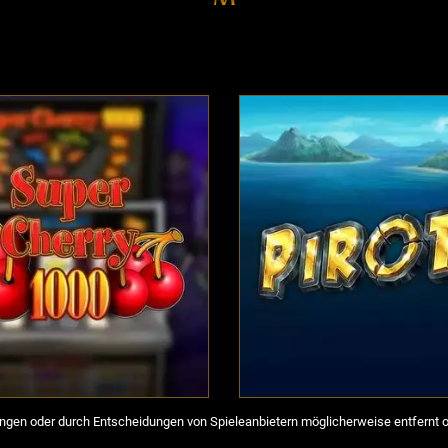
ngen oder durch Entscheidungen von Spieleanbietern möglicherweise entfernt od