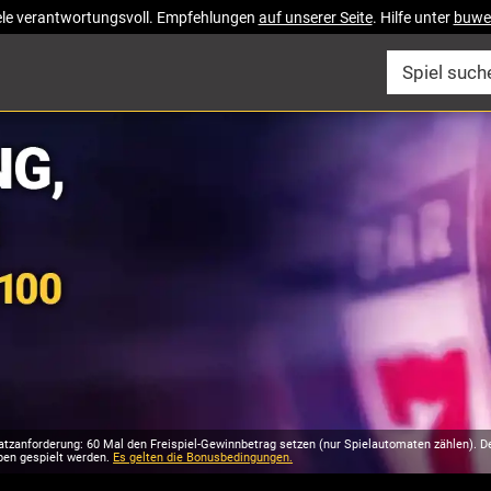
Spiel such
insatzanforderung: 60 Mal den Freispiel-Gewinnbetrag setzen (nur Spielautomaten zählen). D
ben gespielt werden.
Es gelten die Bonusbedingungen.