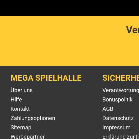
Ve
MEGA SPIELHALLE
SICHERHE
Über uns
Verantwortungs
Hilfe
Bonuspolitik
Kontakt
AGB
Zahlungsoptionen
Datenschutz
Sitemap
Impressum
Werbepartner
Erklärung zur 