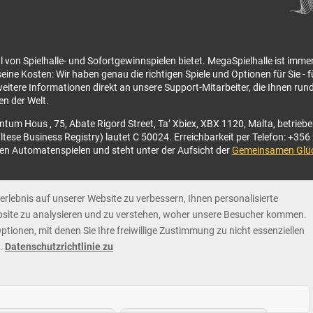
hl von Spielhalle- und Sofortgewinnspielen bietet. MegaSpielhalle ist immer
ne Kosten: Wir haben genau die richtigen Spiele und Optionen für Sie - fü
eitere Informationen direkt an unsere Support-Mitarbeiter, die Ihnen run
en der Welt.