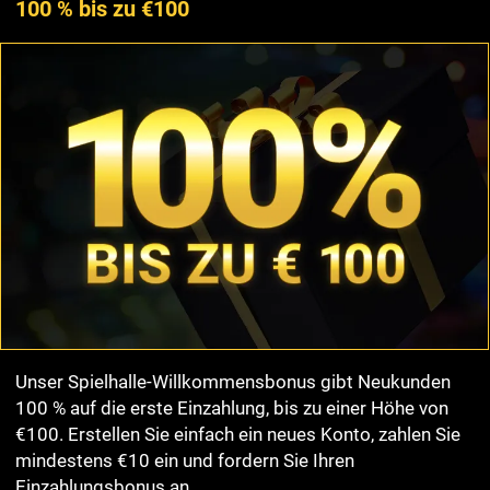
100 % bis zu €100
Unser Spielhalle-Willkommensbonus gibt Neukunden
100 % auf die erste Einzahlung, bis zu einer Höhe von
€100. Erstellen Sie einfach ein neues Konto, zahlen Sie
mindestens €10 ein und fordern Sie Ihren
Einzahlungsbonus an.