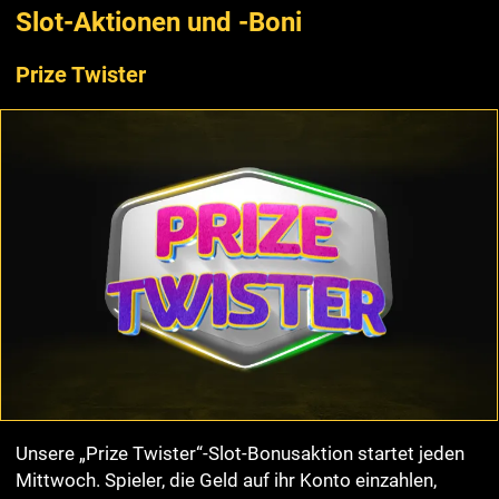
Slot-Aktionen und -Boni
Prize Twister
Unsere „Prize Twister“-Slot-Bonusaktion startet jeden
Mittwoch. Spieler, die Geld auf ihr Konto einzahlen,