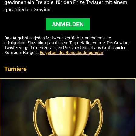
gewinnen ein Freispiel für den Prize Twister mit einem
garantierten Gewinn.
ANMELDEN
Das Angebot ist jeden Mittwoch verfügbar, nachdem eine
erfolgreiche Einzahlung an diesem Tag getätigt wurde. Der Gewinn-
Twister vergibt einen zufälligen Preis bestehend aus Gratisspielen,
Boni oder Bargeld.
Es gelten die Bonusbedingungen
.
Turniere