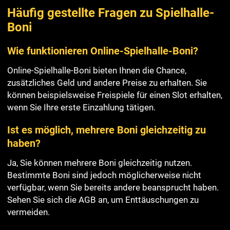
Häufig gestellte Fragen zu Spielhalle-
Boni
Wie funktionieren Online-Spielhalle-Boni?
Online-Spielhalle-Boni bieten Ihnen die Chance,
zusätzliches Geld und andere Preise zu erhalten. Sie
können beispielsweise Freispiele für einen Slot erhalten,
wenn Sie Ihre erste Einzahlung tätigen.
Ist es möglich, mehrere Boni gleichzeitig zu
haben?
Ja, Sie können mehrere Boni gleichzeitig nutzen.
Bestimmte Boni sind jedoch möglicherweise nicht
verfügbar, wenn Sie bereits andere beansprucht haben.
Sehen Sie sich die AGB an, um Enttäuschungen zu
vermeiden.