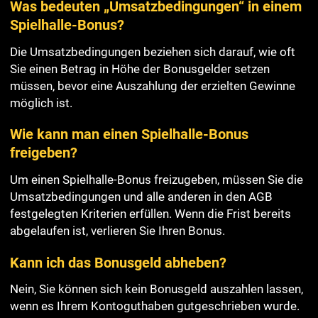
Was bedeuten „Umsatzbedingungen“ in einem
Spielhalle-Bonus?
Die Umsatzbedingungen beziehen sich darauf, wie oft
Sie einen Betrag in Höhe der Bonusgelder setzen
müssen, bevor eine Auszahlung der erzielten Gewinne
möglich ist.
Wie kann man einen Spielhalle-Bonus
freigeben?
Um einen Spielhalle-Bonus freizugeben, müssen Sie die
Umsatzbedingungen und alle anderen in den AGB
festgelegten Kriterien erfüllen. Wenn die Frist bereits
abgelaufen ist, verlieren Sie Ihren Bonus.
Kann ich das Bonusgeld abheben?
Nein, Sie können sich kein Bonusgeld auszahlen lassen,
wenn es Ihrem Kontoguthaben gutgeschrieben wurde.