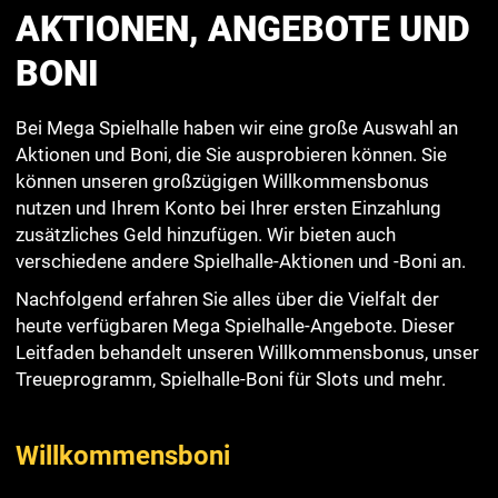
AKTIONEN, ANGEBOTE UND
BONI
Bei Mega Spielhalle haben wir eine große Auswahl an
Aktionen und Boni, die Sie ausprobieren können. Sie
können unseren großzügigen Willkommensbonus
nutzen und Ihrem Konto bei Ihrer ersten Einzahlung
zusätzliches Geld hinzufügen. Wir bieten auch
verschiedene andere Spielhalle-Aktionen und -Boni an.
Nachfolgend erfahren Sie alles über die Vielfalt der
heute verfügbaren Mega Spielhalle-Angebote. Dieser
Leitfaden behandelt unseren Willkommensbonus, unser
Treueprogramm, Spielhalle-Boni für Slots und mehr.
Willkommensboni