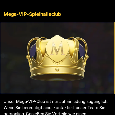
Mega-VIP-Spielhalleclub
Unser Mega-VIP-Club ist nur auf Einladung zugänglich.
Wenn Sie berechtigt sind, kontaktiert unser Team Sie
persönlich. Genießen Sie Vorteile wie einen