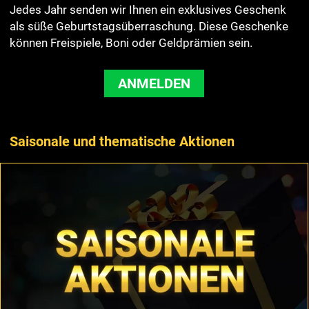
Jedes Jahr senden wir Ihnen ein exklusives Geschenk
als süße Geburtstagsüberraschung. Diese Geschenke
können Freispiele, Boni oder Geldprämien sein.
ANMELDEN
Saisonale und thematische Aktionen