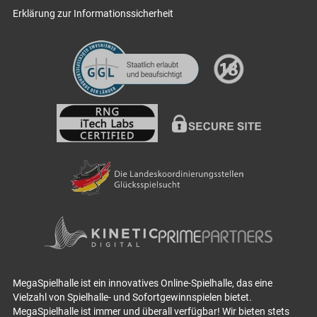
Erklärung zur Informationssicherheit
MegaSpielhalle ist ein innovatives Online-Spielhalle, das eine
Vielzahl von Spielhalle- und Sofortgewinnspielen bietet.
MegaSpielhalle ist immer und überall verfügbar! Wir bieten stets