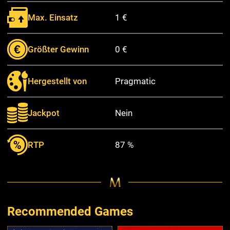
Max. Einsatz
1 €
Größter Gewinn
0 €
Hergestellt von
Pragmatic
Jackpot
Nein
RTP
87 %
Recommended Games