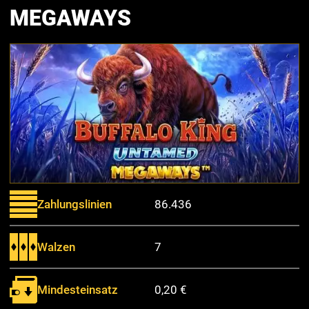
MEGAWAYS
Zahlungslinien
86.436
Walzen
7
Mindesteinsatz
0,20 €